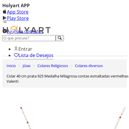
Holyart APP
App Store
Play Store
Ajuda e contatos
Conheça premium
Entrar
Lista de Desejos
Inicio
Jóias
Colares Religiosos
Colares diversos
0
Carrinho de Compras
Colar 40 cm prata 925 Medalha Milagrosa contas esmaltadas vermelhas
Valenti