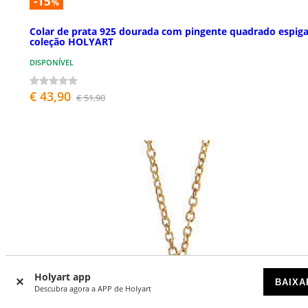
-15
%
Colar de prata 925 dourada com pingente quadrado espig
coleção HOLYART
DISPONÍVEL
€ 43,90
€ 51,90
Holyart app
BAIXA
Descubra agora a APP de Holyart