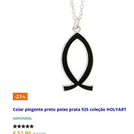
-21
%
Colar pingente preto peixe prata 925 coleção HOLYART
DISPONÍVEL
€ 52,90
€ 67,00