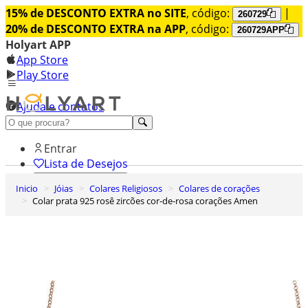
15% de DESCONTO EXTRA no SITE
, código:
|
260729
20% de DESCONTO EXTRA na APP
, código:
260729APP
Holyart APP
App Store
Play Store
Ajuda e contatos
Conheça premium
Entrar
Lista de Desejos
Inicio
Jóias
Colares Religiosos
Colares de corações
0
Colar prata 925 rosê zircões cor-de-rosa corações Amen
Carrinho de Compras