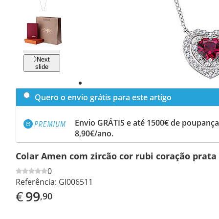
Previous
slide
Next
slide
Quero o envio grátis para este artigo
Envio GRÁTIS e até 1500€ de poupança
8,90€/ano.
Colar Amen com zircão cor rubi coração prata
0
Referência:
GI006511
€
99
,90