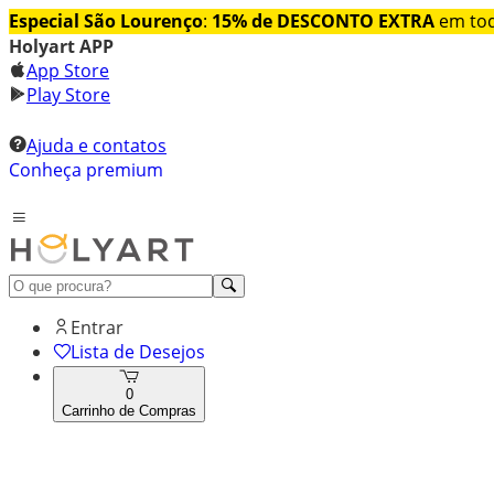
Especial São Lourenço
:
15% de DESCONTO EXTRA
em tod
Holyart APP
App Store
Play Store
Ajuda e contatos
Conheça premium
Entrar
Lista de Desejos
0
Carrinho de Compras