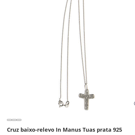
Cruz baixo-relevo In Manus Tuas prata 925