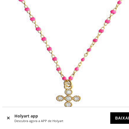
Holyart app
BAIXA
Descubra agora a APP de Holyart
Colar Benedictus contas esmalte fúcsia prata 925 dourada
zircões