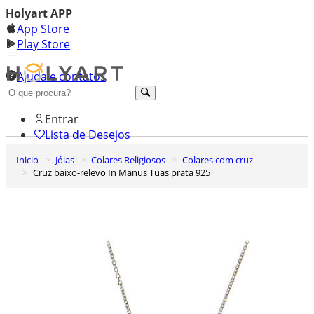
Holyart APP
App Store
Play Store
Ajuda e contatos
Conheça premium
Entrar
Lista de Desejos
Inicio
Jóias
Colares Religiosos
Colares com cruz
0
Cruz baixo-relevo In Manus Tuas prata 925
Carrinho de Compras