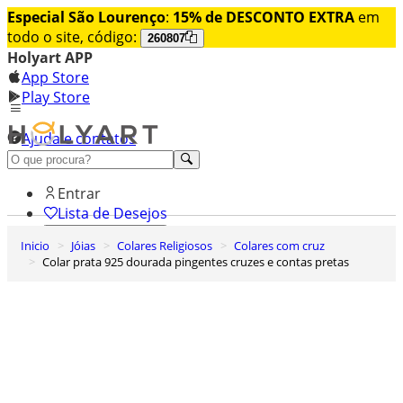
Especial São Lourenço
:
15% de DESCONTO EXTRA
em
todo o site, código:
260807
Holyart APP
App Store
Play Store
Ajuda e contatos
Conheça premium
Entrar
Lista de Desejos
Inicio
Jóias
Colares Religiosos
Colares com cruz
0
Colar prata 925 dourada pingentes cruzes e contas pretas
Carrinho de Compras