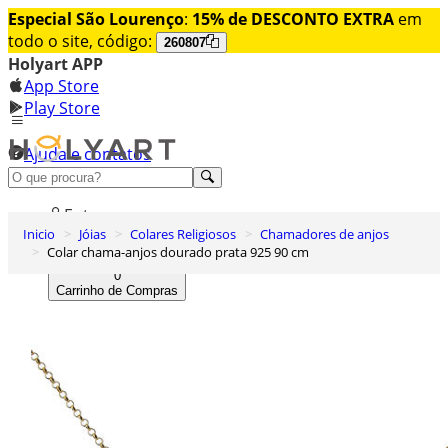
Especial São Lourenço
:
15% de DESCONTO EXTRA
em
todo o site, código:
260807
Holyart APP
App Store
Play Store
Ajuda e contatos
Conheça premium
Entrar
Inicio
Jóias
Colares Religiosos
Chamadores de anjos
Lista de Desejos
Colar chama-anjos dourado prata 925 90 cm
0
Carrinho de Compras