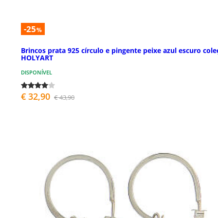
-25
%
Brincos prata 925 círculo e pingente peixe azul escuro col
HOLYART
DISPONÍVEL
€ 32,90
€ 43,90