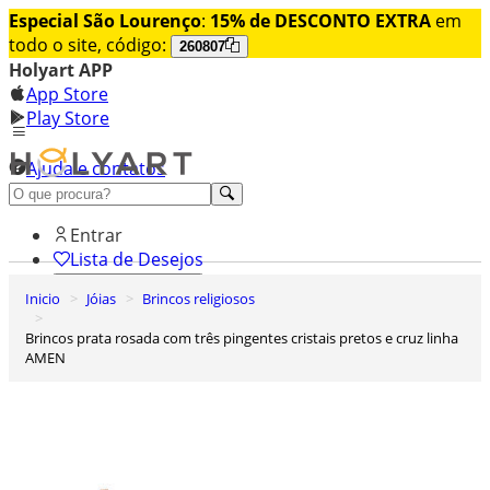
Especial São Lourenço
:
15% de DESCONTO EXTRA
em
todo o site, código:
260807
Holyart APP
App Store
Play Store
Ajuda e contatos
Conheça premium
Entrar
Lista de Desejos
Inicio
Jóias
Brincos religiosos
0
Carrinho de Compras
Brincos prata rosada com três pingentes cristais pretos e cruz linha
AMEN