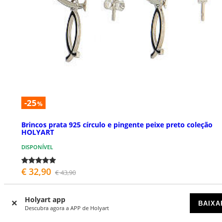
-25
%
Brincos prata 925 círculo e pingente peixe preto coleção
HOLYART
DISPONÍVEL
€ 32,90
€ 43,90
Holyart app
BAIXA
Descubra agora a APP de Holyart