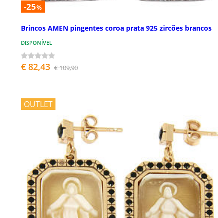
-25
%
Brincos AMEN pingentes coroa prata 925 zircões brancos
DISPONÍVEL
€ 82,43
€ 109,90
OUTLET