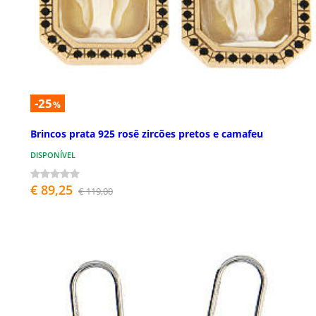
-25
%
Brincos prata 925 rosê zircões pretos e camafeu
DISPONÍVEL
€ 89,25
€ 119,00