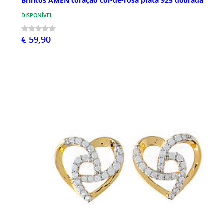
Brincos AMEN coração cor-de-rosa prata 925 dourada
DISPONÍVEL
€ 59,90