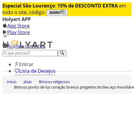
Especial São Lourenço
:
15% de DESCONTO EXTRA
em
todo o site, código:
260807
Holyart APP
App Store
Play Store
Ajuda e contatos
Conheça premium
Entrar
Lista de Desejos
Inicio
Jóias
Brincos religiosos
0
Brincos ponto de luz coração branco pingente zircões aço inoxidáve
Carrinho de Compras