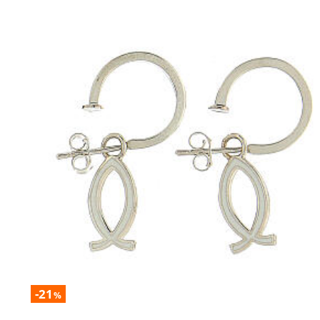
-21
%