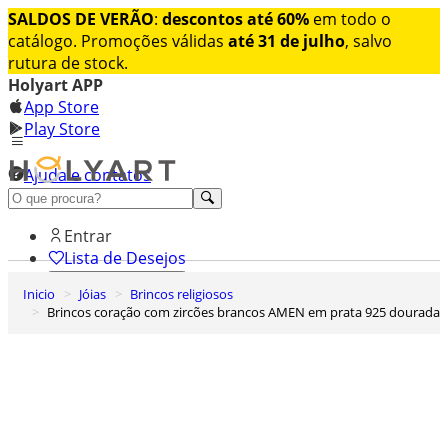
SALDOS DE VERÃO
:
descontos até 60%
em todo o
catálogo. Promoções válidas
até 31 de julho
, salvo
rutura de stock.
Holyart APP
App Store
Play Store
Ajuda e contatos
Conheça premium
Entrar
Lista de Desejos
Inicio
Jóias
Brincos religiosos
0
Brincos coração com zircões brancos AMEN em prata 925 dourada
Carrinho de Compras