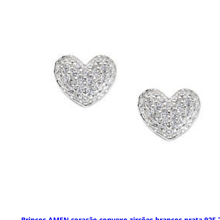
Brincos AMEN coração convexo zircões brancos prata 925 