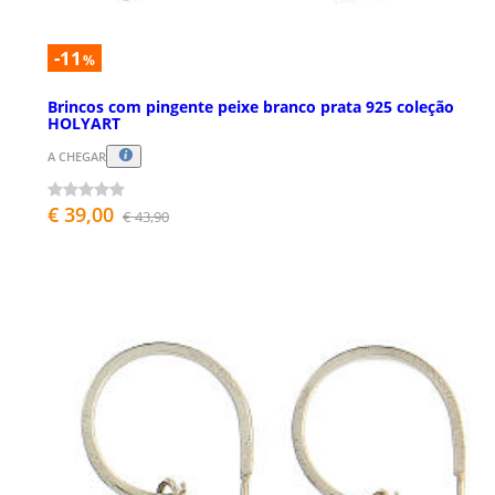
-11
%
Brincos com pingente peixe branco prata 925 coleção
HOLYART
A CHEGAR
€ 39,00
€ 43,90