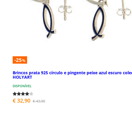
-25
%
Brincos prata 925 círculo e pingente peixe azul escuro col
HOLYART
DISPONÍVEL
€ 32,90
€ 43,90