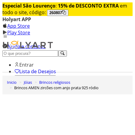
Especial São Lourenço
:
15% de DESCONTO EXTRA
em
todo o site, código:
260807
Holyart APP
App Store
Play Store
Ajuda e contatos
Conheça premium
Entrar
Lista de Desejos
Inicio
Jóias
Brincos religiosos
0
Brincos AMEN zircões com anjo prata 925 ródio
Carrinho de Compras