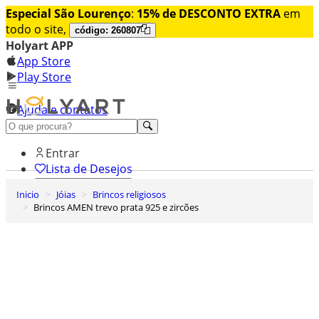
Especial São Lourenço
:
15% de DESCONTO EXTRA
em
todo o site,
código: 260807
Holyart APP
App Store
Play Store
Ajuda e contatos
Conheça premium
Entrar
Lista de Desejos
Inicio
Jóias
Brincos religiosos
0
Brincos AMEN trevo prata 925 e zircões
Carrinho de Compras