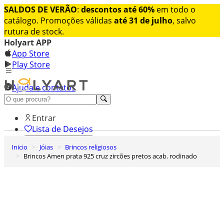
SALDOS DE VERÃO
:
descontos até 60%
em todo o
catálogo. Promoções válidas
até 31 de julho
, salvo
rutura de stock.
Holyart APP
App Store
Play Store
Ajuda e contatos
Conheça premium
Entrar
Lista de Desejos
Inicio
Jóias
Brincos religiosos
0
Brincos Amen prata 925 cruz zircões pretos acab. rodinado
Carrinho de Compras