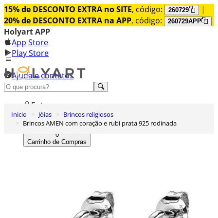
15% de DESCONTO EXTRA no SITE
, código:
|
260729
20% de DESCONTO EXTRA na APP
, código:
260729APP
Holyart APP
App Store
Play Store
Ajuda e contatos
Conheça premium
Entrar
Inicio
Jóias
Brincos religiosos
Lista de Desejos
Brincos AMEN com coração e rubi prata 925 rodinada
0
Carrinho de Compras