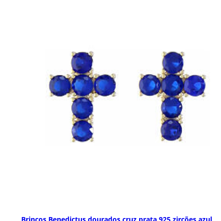
Brincos Benedictus dourados cruz prata 925 zircões azul