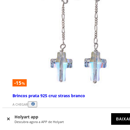
-15
%
Brincos prata 925 cruz strass branco
A CHEGAR
Holyart app
€ 18,62
BAIXA
€ 21,90
Descubra agora a APP de Holyart