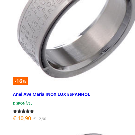
-16
%
Anel Ave Maria INOX LUX ESPANHOL
DISPONÍVEL
€ 10,90
€ 12,90