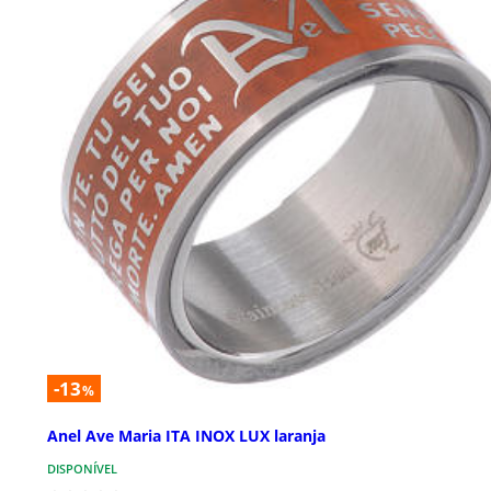
-13
%
Anel Ave Maria ITA INOX LUX laranja
DISPONÍVEL