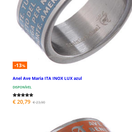
-13
%
Anel Ave Maria ITA INOX LUX azul
DISPONÍVEL
€ 20,79
€ 23,90