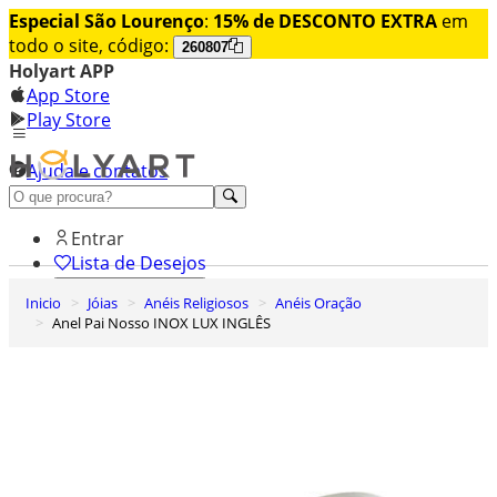
Especial São Lourenço
:
15% de DESCONTO EXTRA
em
todo o site, código:
260807
Holyart APP
App Store
Play Store
Ajuda e contatos
Conheça premium
Entrar
Lista de Desejos
Inicio
Jóias
Anéis Religiosos
Anéis Oração
0
Anel Pai Nosso INOX LUX INGLÊS
Carrinho de Compras