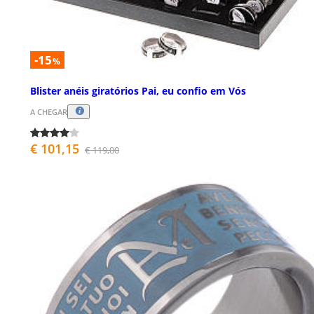
-15
%
Blister anéis giratórios Pai, eu confio em Vós
A CHEGAR
€ 101,15
€ 119,00