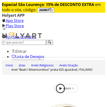
Especial São Lourenço
:
15% de DESCONTO EXTRA
em
todo o site, código:
260807
Holyart APP
App Store
Play Store
Ajuda e contatos
Conheça premium
Entrar
Lista de Desejos
Inicio
Jóias
Anéis Religiosos
Anéis Oração
0
Anel "Beati i Misericordiosi" prata 925 ajustável, ITALIANO
Carrinho de Compras
VIDEO
1