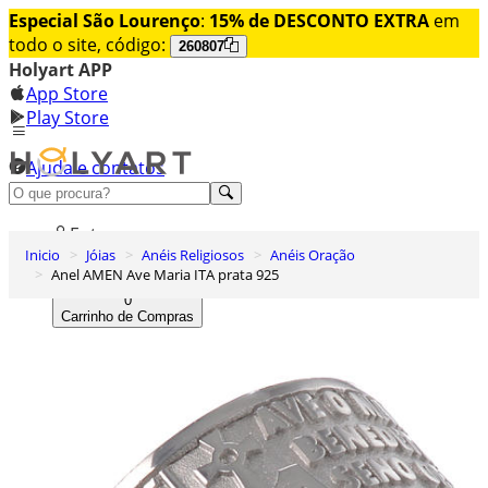
Especial São Lourenço
:
15% de DESCONTO EXTRA
em
todo o site, código:
260807
Holyart APP
App Store
Play Store
Ajuda e contatos
Conheça premium
Entrar
Inicio
Jóias
Anéis Religiosos
Anéis Oração
Lista de Desejos
Anel AMEN Ave Maria ITA prata 925
0
Carrinho de Compras