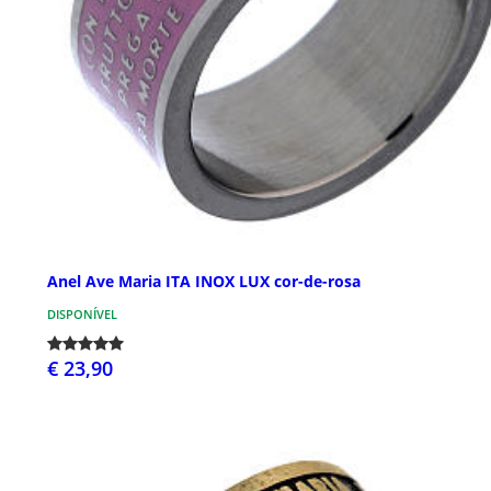
Anel Ave Maria ITA INOX LUX cor-de-rosa
DISPONÍVEL
€ 23,90