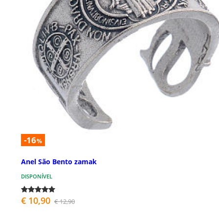
-16
%
Anel São Bento zamak
DISPONÍVEL
€ 10,90
€ 12,90