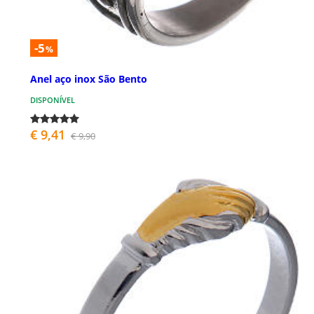
-5
%
Anel aço inox São Bento
DISPONÍVEL
€ 9,41
€ 9,90