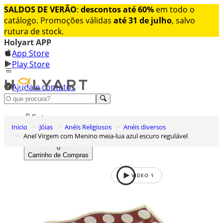
SALDOS DE VERÃO
:
descontos até 60%
em todo o
catálogo. Promoções válidas
até 31 de julho
, salvo
rutura de stock.
Holyart APP
App Store
Play Store
Ajuda e contatos
Conheça premium
Entrar
Inicio
Jóias
Anéis Religiosos
Anéis diversos
Lista de Desejos
Anel Virgem com Menino meia-lua azul escuro regulável
0
Carrinho de Compras
VIDEO
1