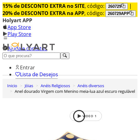
15% de DESCONTO EXTRA no SITE
, código:
|
260729
20% de DESCONTO EXTRA na APP
, código:
260729APP
Holyart APP
App Store
Play Store
Ajuda e contatos
Conheça premium
Entrar
Lista de Desejos
Inicio
Jóias
Anéis Religiosos
Anéis diversos
0
Anel dourado Virgem com Menino meia-lua azul escuro regulável
Carrinho de Compras
VIDEO
1