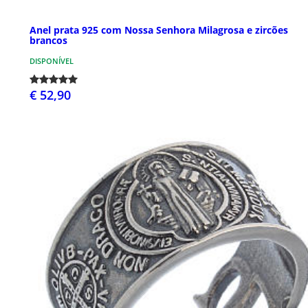
Anel prata 925 com Nossa Senhora Milagrosa e zircões
brancos
DISPONÍVEL
€ 52,90