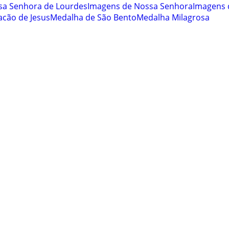
sa Senhora de Lourdes
Imagens de Nossa Senhora
Imagens 
cão de Jesus
Medalha de São Bento
Medalha Milagrosa