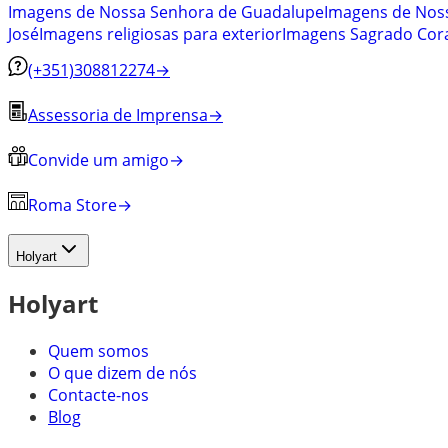
Imagens de Nossa Senhora de Guadalupe
Imagens de Nos
José
Imagens religiosas para exterior
Imagens Sagrado Cora
(+351)308812274
→
Assessoria de Imprensa
→
Convide um amigo
→
Roma Store
→
Holyart
Holyart
Quem somos
O que dizem de nós
Contacte-nos
Blog