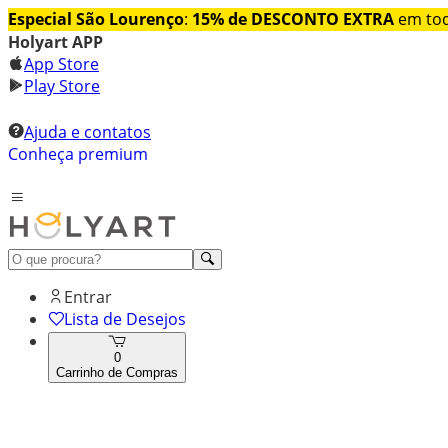
Especial São Lourenço
:
15% de DESCONTO EXTRA
em tod
Holyart APP
App Store
Play Store
Ajuda e contatos
Conheça premium
Entrar
Lista de Desejos
0
Carrinho de Compras