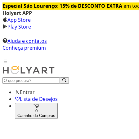
Especial São Lourenço
:
15% de DESCONTO EXTRA
em tod
Holyart APP
App Store
Play Store
Ajuda e contatos
Conheça premium
Entrar
Lista de Desejos
0
Carrinho de Compras