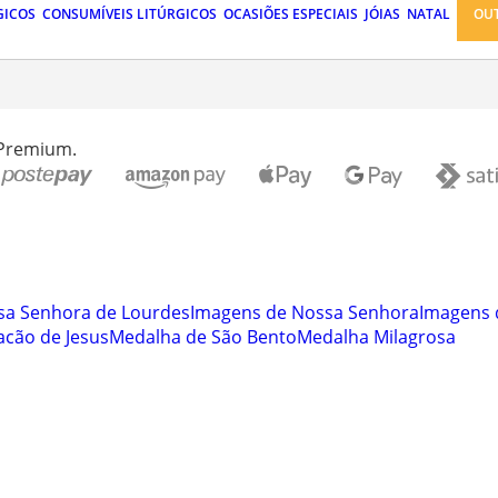
GICOS
CONSUMÍVEIS LITÚRGICOS
OCASIÕES ESPECIAIS
JÓIAS
NATAL
OU
 Premium.
sa Senhora de Lourdes
Imagens de Nossa Senhora
Imagens 
cão de Jesus
Medalha de São Bento
Medalha Milagrosa