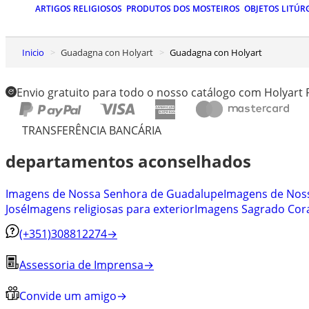
ARTIGOS RELIGIOSOS
PRODUTOS DOS MOSTEIROS
OBJETOS LITÚR
Inicio
Guadagna con Holyart
Guadagna con Holyart
Envio gratuito para todo o nosso catálogo com Holyart
TRANSFERÊNCIA BANCÁRIA
departamentos aconselhados
Imagens de Nossa Senhora de Guadalupe
Imagens de Nos
José
Imagens religiosas para exterior
Imagens Sagrado Cora
(+351)308812274
→
Assessoria de Imprensa
→
Convide um amigo
→