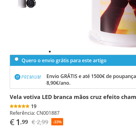
Quero o envio grátis para este artigo
Envio GRÁTIS e até 1500€ de poupança
8,90€/ano.
Vela votiva LED branca mãos cruz efeito cham
19
Referência:
CN001887
€
1
€ 2,99
,99
-33%