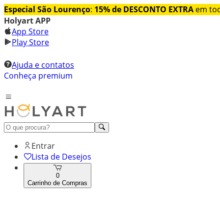
Especial São Lourenço
:
15% de DESCONTO EXTRA
em tod
Holyart APP
App Store
Play Store
Ajuda e contatos
Conheça premium
Entrar
Lista de Desejos
0
Carrinho de Compras