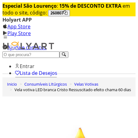
Especial São Lourenço
:
15% de DESCONTO EXTRA
em
todo o site, código:
260807
Holyart APP
App Store
Play Store
Ajuda e contatos
Conheça premium
Entrar
Lista de Desejos
Inicio
Consumíveis LItúrgicos
Velas Votivas
0
Vela votiva LED branca Cristo Ressuscitado efeito chama 60 dias
Carrinho de Compras