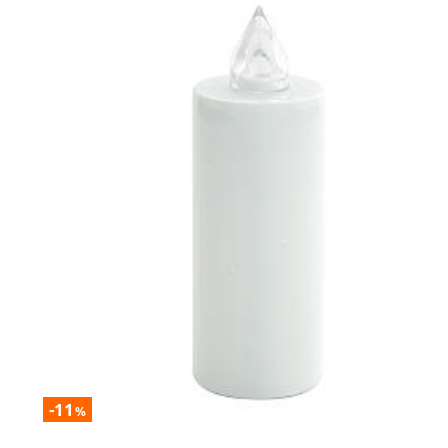
-11
%