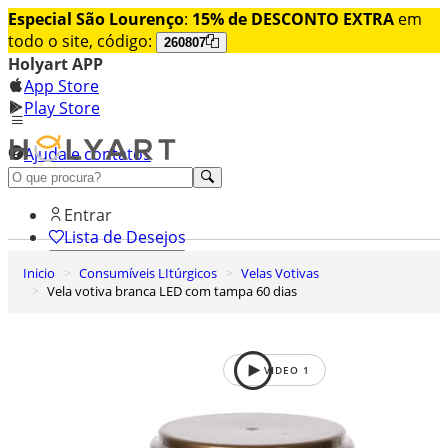
Especial São Lourenço
:
15% de DESCONTO EXTRA
em
todo o site, código:
260807
Holyart APP
App Store
Play Store
Ajuda e contatos
Conheça premium
Entrar
Lista de Desejos
Inicio
Consumíveis LItúrgicos
Velas Votivas
0
Vela votiva branca LED com tampa 60 dias
Carrinho de Compras
VIDEO
1