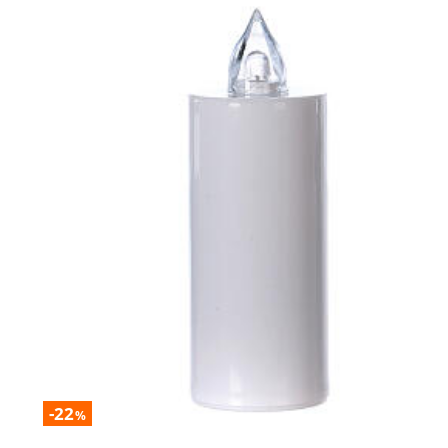
-22
%