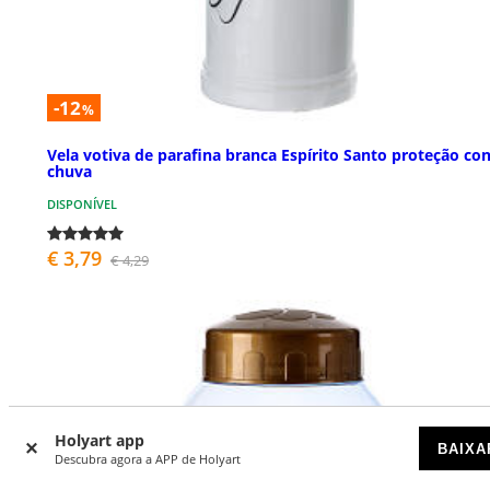
-12
%
Vela votiva de parafina branca Espírito Santo proteção co
chuva
DISPONÍVEL
€ 3,79
€ 4,29
Holyart app
BAIXA
Descubra agora a APP de Holyart