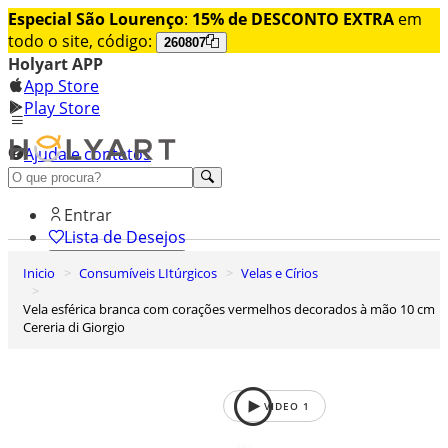
Especial São Lourenço
:
15% de DESCONTO EXTRA
em
todo o site, código:
260807
Holyart APP
App Store
Play Store
Ajuda e contatos
Conheça premium
Entrar
Lista de Desejos
Inicio
Consumíveis LItúrgicos
Velas e Círios
0
Carrinho de Compras
Vela esférica branca com corações vermelhos decorados à mão 10 cm
Cereria di Giorgio
VIDEO
1