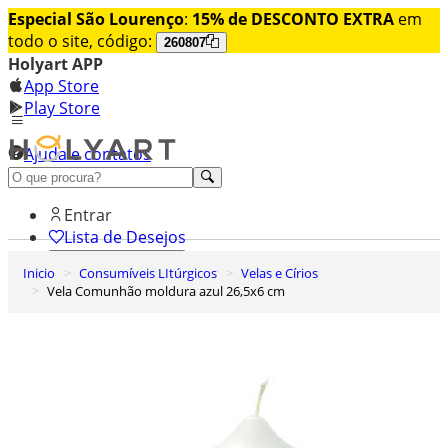
Especial São Lourenço
:
15% de DESCONTO EXTRA
em
todo o site, código:
260807
Holyart APP
App Store
Play Store
Ajuda e contatos
Conheça premium
Entrar
Lista de Desejos
Inicio
Consumíveis LItúrgicos
Velas e Círios
0
Vela Comunhão moldura azul 26,5x6 cm
Carrinho de Compras