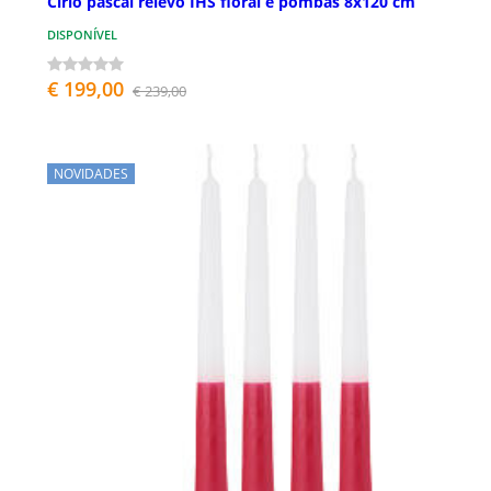
Círio pascal relevo IHS floral e pombas 8x120 cm
DISPONÍVEL
€ 199,00
€ 239,00
NOVIDADES