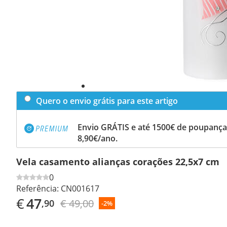
Quero o envio grátis para este artigo
Envio GRÁTIS e até 1500€ de poupança
8,90€/ano.
Vela casamento alianças corações 22,5x7 cm
0
Referência:
CN001617
€
47
€ 49,00
,90
-2%