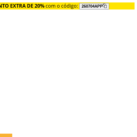
TO EXTRA DE 20%
com o código:
260704APP