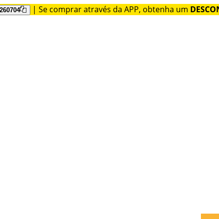
| Se comprar através da APP, obtenha um
DESCON
260704