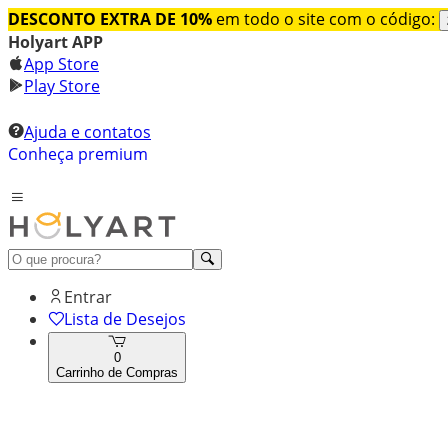
DESCONTO EXTRA DE 10%
em todo o site com o código:
Holyart APP
App Store
Play Store
Ajuda e contatos
Conheça premium
Entrar
Lista de Desejos
0
Carrinho de Compras