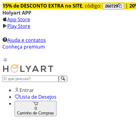
15% de DESCONTO EXTRA no SITE
, código:
|
20
260729
Holyart APP
App Store
Play Store
Ajuda e contatos
Conheça premium
Entrar
Lista de Desejos
0
Carrinho de Compras