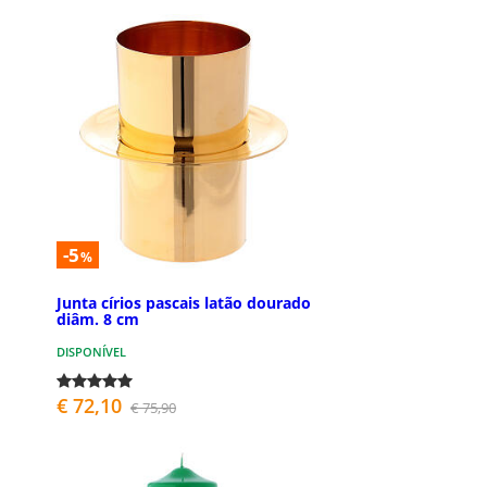
-5
%
Junta círios pascais latão dourado
diâm. 8 cm
DISPONÍVEL
€ 72,10
€ 75,90