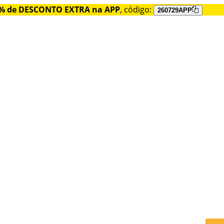
% de DESCONTO EXTRA na APP
, código:
260729APP