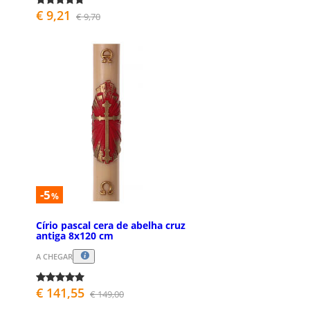
€ 9,21
€ 9,70
-5
%
Círio pascal cera de abelha cruz
antiga 8x120 cm
A CHEGAR
€ 141,55
€ 149,00