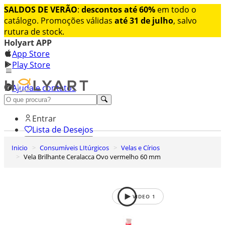
SALDOS DE VERÃO
:
descontos até 60%
em todo o
catálogo. Promoções válidas
até 31 de julho
, salvo
rutura de stock.
Holyart APP
App Store
Play Store
Ajuda e contatos
Conheça premium
Entrar
Lista de Desejos
Inicio
Consumíveis LItúrgicos
Velas e Círios
0
Vela Brilhante Ceralacca Ovo vermelho 60 mm
Carrinho de Compras
VIDEO
1