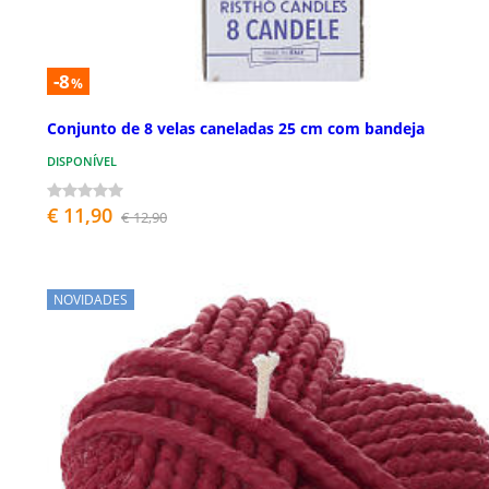
-8
%
Conjunto de 8 velas caneladas 25 cm com bandeja
DISPONÍVEL
€ 11,90
€ 12,90
NOVIDADES