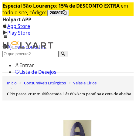
Especial São Lourenço
:
15% de DESCONTO EXTRA
em
todo o site, código:
260807
Holyart APP
App Store
Play Store
Ajuda e contatos
Conheça premium
Entrar
Lista de Desejos
Inicio
Consumíveis LItúrgicos
Velas e Círios
0
Carrinho de Compras
Círio pascal cruz multifacetada lilás 60x8 cm parafina e cera de abelha