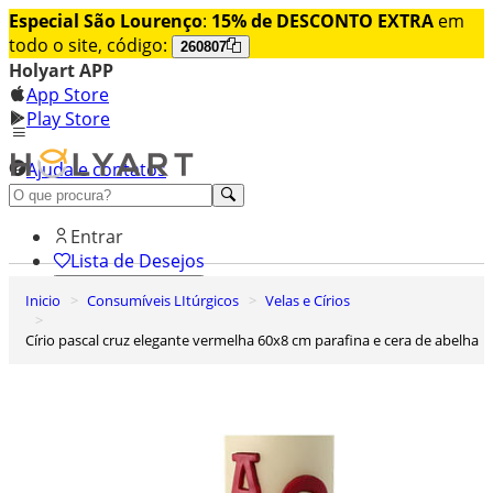
Especial São Lourenço
:
15% de DESCONTO EXTRA
em
todo o site, código:
260807
Holyart APP
App Store
Play Store
Ajuda e contatos
Conheça premium
Entrar
Lista de Desejos
Inicio
Consumíveis LItúrgicos
Velas e Círios
0
Carrinho de Compras
Círio pascal cruz elegante vermelha 60x8 cm parafina e cera de abelha