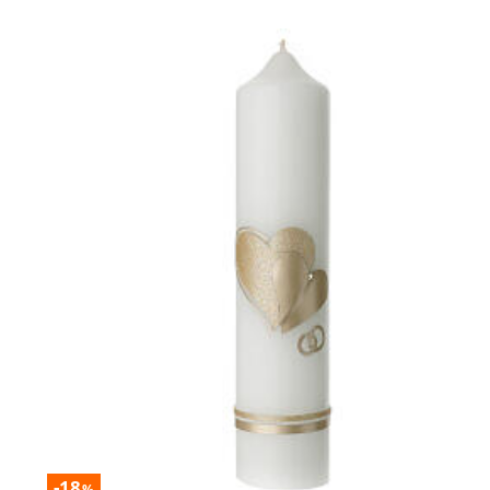
-18
%