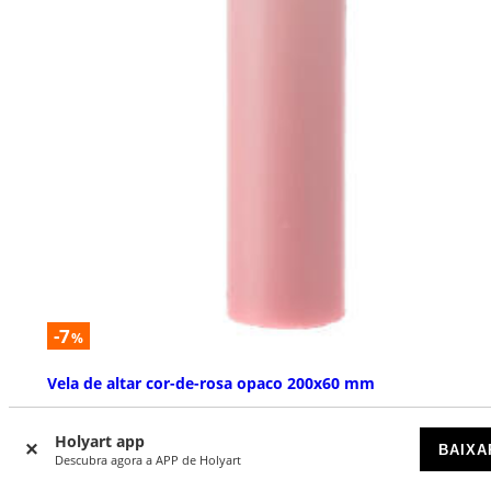
-7
%
Vela de altar cor-de-rosa opaco 200x60 mm
DISPONÍVEL
Holyart app
BAIXA
Descubra agora a APP de Holyart
€ 11,99
€ 12,90