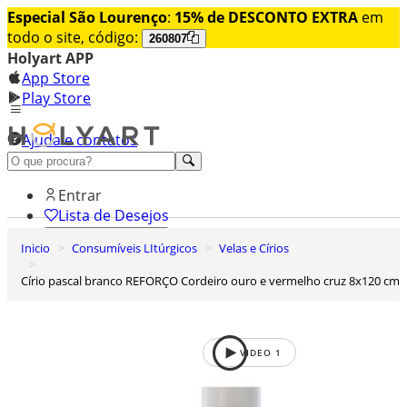
Especial São Lourenço
:
15% de DESCONTO EXTRA
em
todo o site, código:
260807
Holyart APP
App Store
Play Store
Ajuda e contatos
Conheça premium
Entrar
Lista de Desejos
Inicio
Consumíveis LItúrgicos
Velas e Círios
0
Carrinho de Compras
Círio pascal branco REFORÇO Cordeiro ouro e vermelho cruz 8x120 cm
VIDEO
1