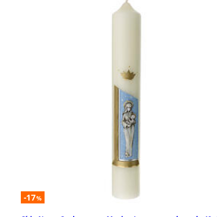
-17
%