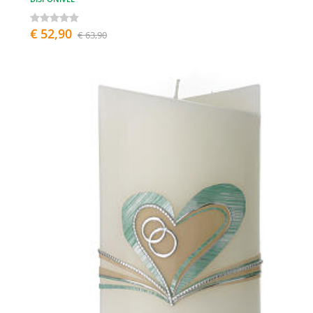
€ 52,90
€ 63,90