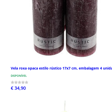
Vela roxa opaca estilo rústico 17x7 cm, embalagem 4 unid
DISPONÍVEL
€ 34,90