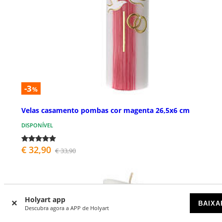
-3
%
Velas casamento pombas cor magenta 26,5x6 cm
DISPONÍVEL
€ 32,90
€ 33,90
Holyart app
BAIXA
Descubra agora a APP de Holyart