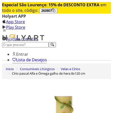
Especial São Lourenço
:
15% de DESCONTO EXTRA
em
todo o site, código:
260807
Holyart APP
App Store
Play Store
Ajuda e contatos
Conheça premium
Entrar
Lista de Desejos
Inicio
Consumíveis LItúrgicos
Velas e Círios
0
Círio pascal Alfa e Ómega galho de hera 8x120 cm
Carrinho de Compras