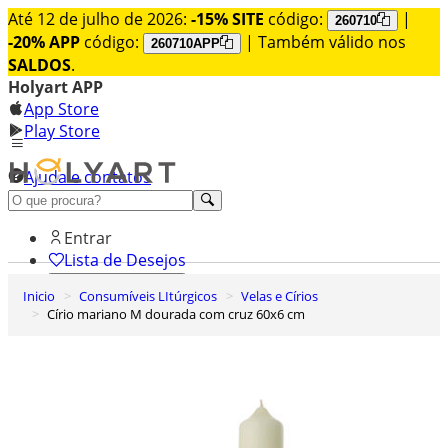
Até 12 de julho de 2026:
-15% SITE
código:
|
260710
-20% APP
código:
| Também válido nos
260710APP
SALDOS
.
Holyart APP
App Store
Play Store
Ajuda e contatos
Conheça premium
Entrar
Lista de Desejos
Inicio
Consumíveis LItúrgicos
Velas e Círios
0
Círio mariano M dourada com cruz 60x6 cm
Carrinho de Compras