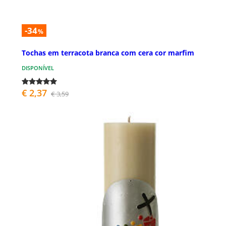
-34
%
Tochas em terracota branca com cera cor marfim
DISPONÍVEL
€ 2,37
€ 3,59