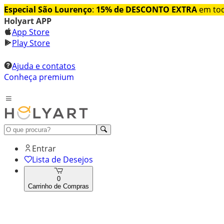
Especial São Lourenço
:
15% de DESCONTO EXTRA
em tod
Holyart APP
App Store
Play Store
Ajuda e contatos
Conheça premium
Entrar
Lista de Desejos
0
Carrinho de Compras