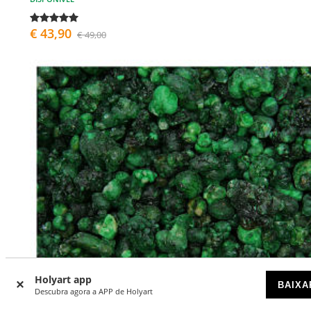
€ 43,90
€ 49,00
Holyart app
BAIXA
Descubra agora a APP de Holyart