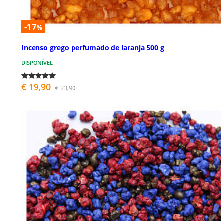
-17
%
Incenso grego perfumado de laranja 500 g
DISPONÍVEL
€ 19,90
€ 23,90