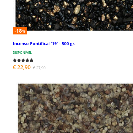
-18
%
Incenso Pontifical '19' - 500 gr.
DISPONÍVEL
€ 22,90
€ 27,90