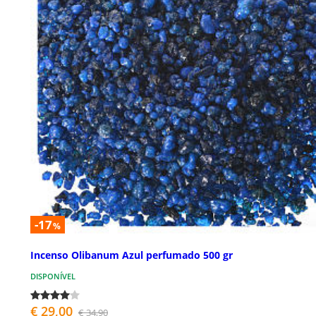
-17
%
Incenso Olibanum Azul perfumado 500 gr
DISPONÍVEL
€ 29,00
€ 34,90