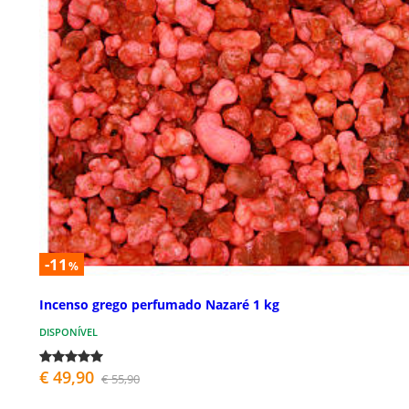
-11
%
Incenso grego perfumado Nazaré 1 kg
DISPONÍVEL
€ 49,90
€ 55,90