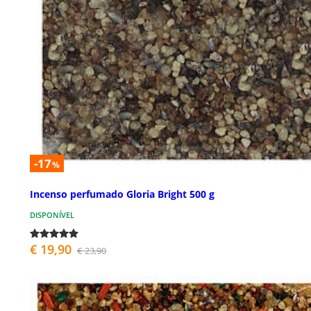
-17
%
Incenso perfumado Gloria Bright 500 g
DISPONÍVEL
€ 19,90
€ 23,90