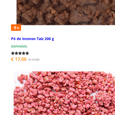
-5
%
Pó de incenso Taiz 200 g
DISPONÍVEL
€ 17,00
€ 17,90