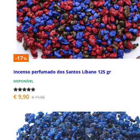
-17
%
Incenso perfumado dos Santos Líbano 125 gr
DISPONÍVEL
€ 9,90
€ 11,90