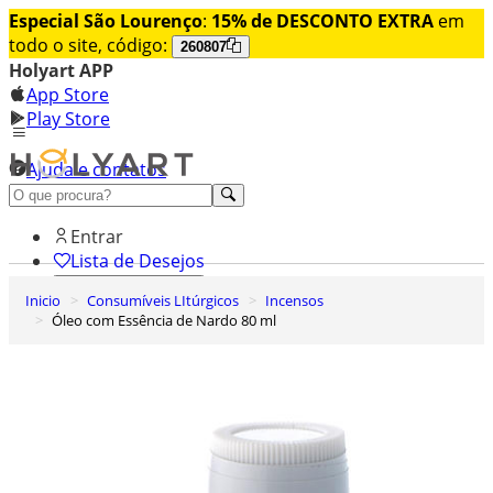
Especial São Lourenço
:
15% de DESCONTO EXTRA
em
todo o site, código:
260807
Holyart APP
App Store
Play Store
Ajuda e contatos
Conheça premium
Entrar
Lista de Desejos
Inicio
Consumíveis LItúrgicos
Incensos
0
Óleo com Essência de Nardo 80 ml
Carrinho de Compras