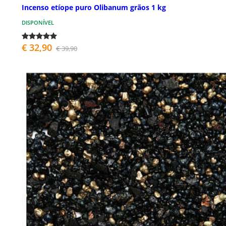
Incenso etíope puro Olibanum grãos 1 kg
DISPONÍVEL
€ 32,90
€ 39,90