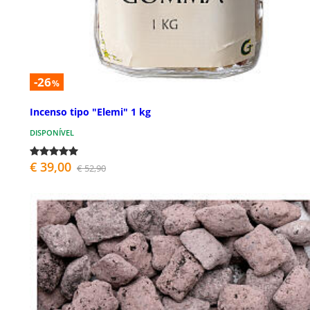
-26
%
Incenso tipo "Elemi" 1 kg
DISPONÍVEL
€ 39,00
€ 52,90