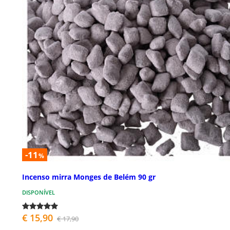
-11
%
Incenso mirra Monges de Belém 90 gr
DISPONÍVEL
€ 15,90
€ 17,90