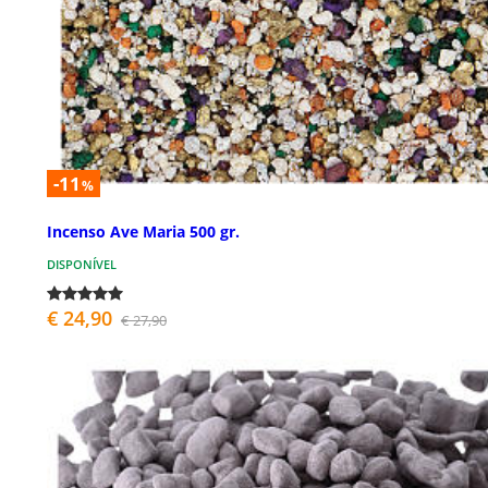
-11
%
Incenso Ave Maria 500 gr.
DISPONÍVEL
€ 24,90
€ 27,90