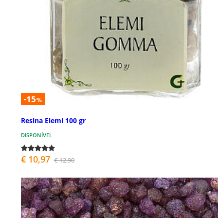
-15
%
Resina Elemi 100 gr
DISPONÍVEL
€ 10,97
€ 12,90