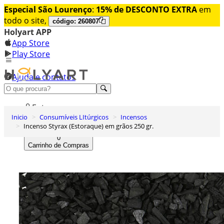
Especial São Lourenço
:
15% de DESCONTO EXTRA
em
todo o site,
código: 260807
Holyart APP
App Store
Play Store
Ajuda e contatos
Conheça premium
Entrar
Inicio
Consumíveis LItúrgicos
Incensos
Lista de Desejos
Incenso Styrax (Estoraque) em grãos 250 gr.
0
Carrinho de Compras