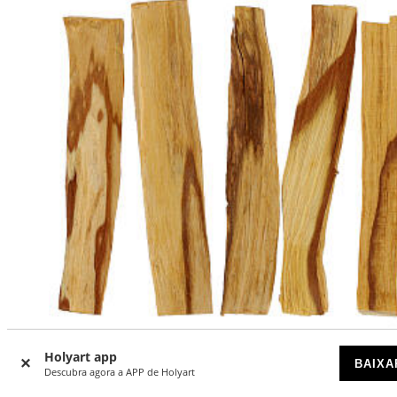
Holyart app
BAIXA
Descubra agora a APP de Holyart
Incenso Palo Santo em palitos 50 gr