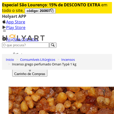
Especial São Lourenço
:
15% de DESCONTO EXTRA
em
todo o site,
código: 260807
Holyart APP
App Store
Play Store
Ajuda e contatos
Conheça premium
Entrar
Inicio
Consumíveis LItúrgicos
Incensos
Lista de Desejos
Incenso grego perfumado Oman Typè 1 kg
0
Carrinho de Compras