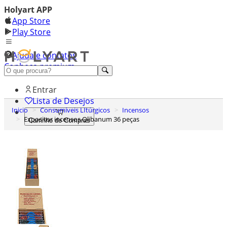
Holyart APP
App Store
Play Store
Ajuda e contatos
Conheça premium
Entrar
Lista de Desejos
Inicio
Consumíveis LItúrgicos
Incensos
Expositor incensos Olibanum 36 peças
Carrinho de Compras