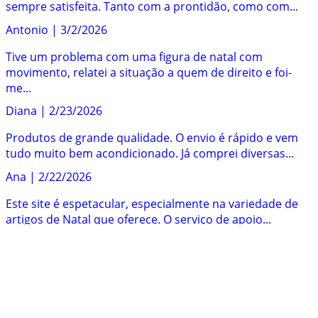
sempre satisfeita. Tanto com a prontidão, como com...
Antonio
|
3/2/2026
Tive um problema com uma figura de natal com
movimento, relatei a situação a quem de direito e foi-
me...
Diana
|
2/23/2026
Produtos de grande qualidade. O envio é rápido e vem
tudo muito bem acondicionado. Já comprei diversas...
Ana
|
2/22/2026
Este site é espetacular, especialmente na variedade de
artigos de Natal que oferece. O serviço de apoio...
Maria
|
2/21/2026
Comecei a ser cliente da holyart há mais ou menos 4
anos. Tenho comprado todos os anos figuras e
elementos...