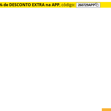
% de DESCONTO EXTRA na APP
, código:
260729APP