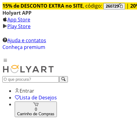
15% de DESCONTO EXTRA no SITE
, código:
|
20
260729
Holyart APP
App Store
Play Store
Ajuda e contatos
Conheça premium
Entrar
Lista de Desejos
0
Carrinho de Compras