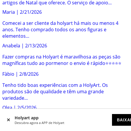
artigos de Natal que oferece. O serviço de apoio...
Maria
|
2/21/2026
Comecei a ser cliente da holyart há mais ou menos 4
anos. Tenho comprado todos os anos figuras e
elementos...
Anabela
|
2/13/2026
Fazer compras na Holyart é maravilhosa as peças são
magníficas tudo ao pormenor o envio é rápido⭐️⭐️⭐️⭐️⭐️
Fàbio
|
2/8/2026
Tenho tido boas experiências com a HolyArt. Os
produtos são de qualidade e têm uma grande
variedade...
Olga
|
2/5/2026
Holyart app
Experiência muito boa, a encomenda foi fácil de fazer e
BAIXA
Descubra agora a APP de Holyart
rapidamente recebemos a nossa compra. Os bens...