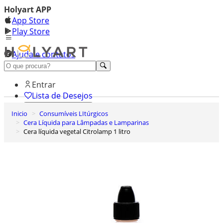
Holyart APP
App Store
Play Store
Ajuda e contatos
Conheça premium
Entrar
Lista de Desejos
Inicio
Consumíveis LItúrgicos
0
Cera Líquida para Lâmpadas e Lamparinas
Carrinho de Compras
Cera líquida vegetal Citrolamp 1 litro