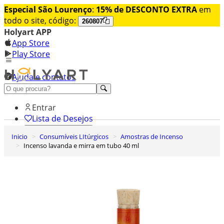
Especial São Lourenço
:
15% de DESCONTO EXTRA
em
todo o site, código:
260807
Holyart APP
App Store
Play Store
Ajuda e contatos
Conheça premium
Entrar
Lista de Desejos
Inicio
Consumíveis LItúrgicos
Amostras de Incenso
0
Incenso lavanda e mirra em tubo 40 ml
Carrinho de Compras