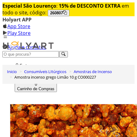
Especial São Lourenço
:
15% de DESCONTO EXTRA
em
todo o site, código:
260807
Holyart APP
App Store
Play Store
Ajuda e contatos
Conheça premium
Entrar
Inicio
Consumíveis LItúrgicos
Amostras de Incenso
Lista de Desejos
Amostra incenso grego Limão 10 g CO000227
0
Carrinho de Compras