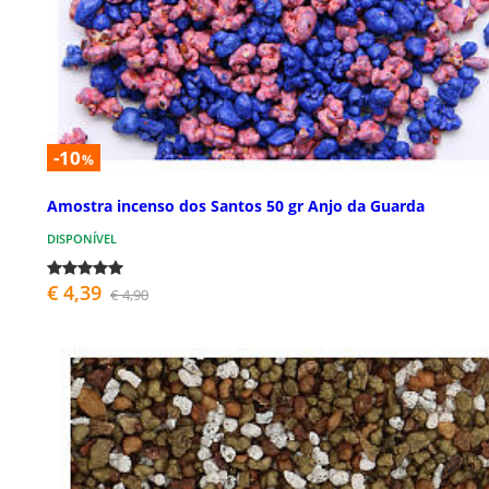
-10
%
Amostra incenso dos Santos 50 gr Anjo da Guarda
DISPONÍVEL
€ 4,39
€ 4,90