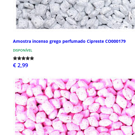
Amostra incenso grego perfumado Cipreste CO000179
DISPONÍVEL
€ 2,99