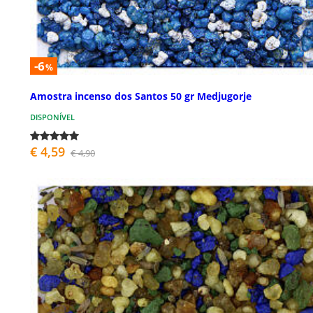
-6
%
Amostra incenso dos Santos 50 gr Medjugorje
DISPONÍVEL
€ 4,59
€ 4,90