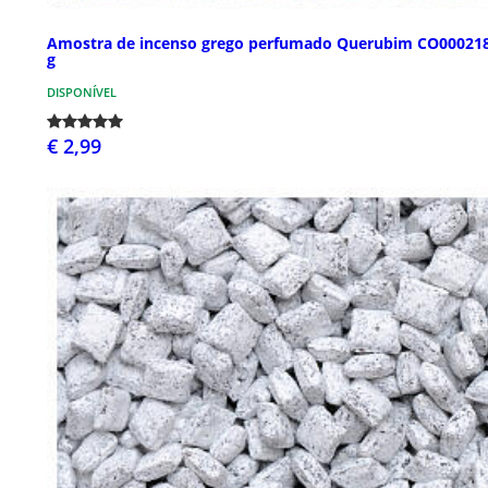
Amostra de incenso grego perfumado Querubim CO000218
g
DISPONÍVEL
€ 2,99