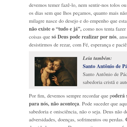
devemos temer fazê‑lo, nem sentir‑nos tolos ou
os dias sem que lhos peçamos, quanto mais nã
milagre nasce do desejo e do empenho que esta
não existe o “tudo e já”,
como nos tenta fazer
só Deus pode realizar por nós
coisas que
, ans
desistirmos de rezar, com Fé, esperança e paciê
Leia também:
Santo Antônio de Pá
Santo Antônio de Pád
sabedoria cristã e aut
oderá 
Por fim, devemos sempre recordar que p
para nós, não aconteça
. Pode suceder que aqu
sabedoria e onisciência, não o seja. Deus não 
adversidades, doenças, sofrimentos ou perdas.