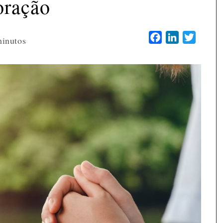
oração
Facebook
LinkedIn
Twitter
inutos