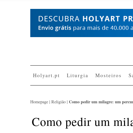
Skip
to
content
Holyart.pt
Liturgia
Mosteiros
S
Como pedir um milagre: um percur
Homepage
|
Religião
|
Como pedir um mila