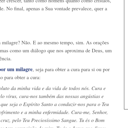
zer crescer, tanto como homens quanto como cristãos,
e. No final, apenas a Sua vontade prevalece, quer a
um milagre? Não. E ao mesmo tempo, sim. As orações
 mas como um diálogo que nos aproxima de Deus, um
ência.
por um milagre
, seja para obter a cura para si ou por
 para obter a cura:
luto da minha vida e da vida de todos nós. Cura e
elo vírus, cura‑nos também das nossas angústias e
que seja o Espírito Santo a conduzir‑nos para o Teu
sofrimento e a minha enfermidade. Cura‑me, Senhor,
 cruz, pelo Teu Preciosíssimo Sangue. Tu és o Bom
o: tem compaixão de mim. Tu és o Jesus que disse: