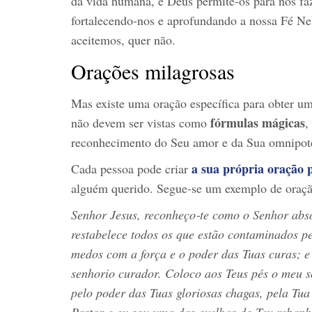
da vida humana, e Deus permite‑os para nos fa
fortalecendo‑nos e aprofundando a nossa Fé Nel
aceitemos, quer não.
Orações milagrosas
Mas existe uma oração específica para obter 
fórmulas mágicas
não devem ser vistas como
,
reconhecimento do Seu amor e da Sua omnipot
a sua própria oração 
Cada pessoa pode criar
alguém querido. Segue‑se um exemplo de oração
Senhor Jesus, reconheço‑te como o Senhor abso
restabelece todos os que estão contaminados p
medos com a força e o poder das Tuas curas; e 
senhorio curador. Coloco aos Teus pés o meu 
pelo poder das Tuas gloriosas chagas, pela Tua
Pastor e eu sou uma das ovelhas do Teu rebanh