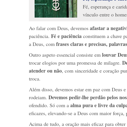
Fé, esperança e carid
vínculo entre o home
afastar a negati
Ao falar com Deus, devemos
Fé e paciência
paciência.
constituem a chave pa
frases claras e precisas, palavra
a Deus, com
louvar Deu
Outro aspeto essencial consiste em
De
trocar elogios por uma promessa de milagre.
atender ou não
, com sinceridade e coração pur
troca.
Além disso, devemos estar em paz com Deus e
Devemos pedir-lhe perdão pelos nos
rodeiam.
alma pura e livre da culp
ofendido. Só com a
eficazes, elevando‑se a Deus com maior força, p
Acima de tudo, a oração mais eficaz para obt