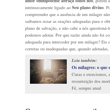
amor omnipotente abraça todos nós
, porém a
Seu plano divino
intrinsecamente ligado ao
. P
compreender que a ausência de um milagre não
saibamos rezar as orações adequadas para o obte
plano de salvação, e não cabe a nós questioná‑l
podemos adotar. Por que razão ainda não foi c
adequada para interceder por um milagre? Eis c
corretas ou inadequadas que, quando adotadas,
Leia também:
Os milagres: o que s
Curas e exorcismos, a
ressurreição dos mort
Fé, sempre atual