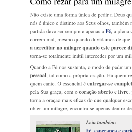
Como rezar para um milagre
Não existe uma forma única de pedir a Deus 
nós é único e distinto aos Seus olhos, também
Fé
partida deve ser sempre e apenas a
, a plena
correm mal, mesmo quando duvidamos de que 
a acreditar no milagre quando este parece d
torna‑se totalmente inútil interceder por um mil
Quando a Fé nos sustenta, o modo de pedir um
pessoal
, tal como a própria oração. Há quem re
entregar‑se comple
quem cante. O essencial é
coração aberto e livre
pela Sua graça, com o
,
torna a oração mais eficaz do que qualquer esco
obter um milagre, encontra‑se apenas dentro de
Leia também:
Fé, esperança e cari