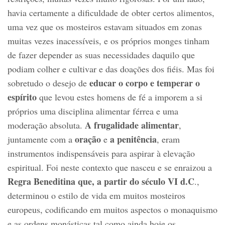
havia certamente a dificuldade de obter certos alimentos,
uma vez que os mosteiros estavam situados em zonas
muitas vezes inacessíveis, e os próprios monges tinham
de fazer depender as suas necessidades daquilo que
podiam colher e cultivar e das doações dos fiéis. Mas foi
educar o corpo e temperar o
sobretudo o desejo de
espírito
que levou estes homens de fé a imporem a si
próprios uma disciplina alimentar férrea e uma
A frugalidade alimentar
moderação absoluta.
,
oração
a penitência
juntamente com a
e
, eram
instrumentos indispensáveis para aspirar à elevação
espiritual. Foi neste contexto que nasceu e se enraizou a
Regra Beneditina que, a partir do século VI d.C
.,
determinou o estilo de vida em muitos mosteiros
europeus, codificando em muitos aspectos o monaquismo
e as ordens monásticas tal como ainda hoje os