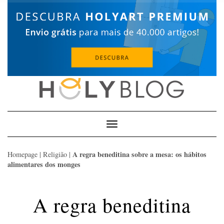
Skip
to
content
Toggle
Navigation
A regra beneditina sobre a mesa: os hábitos
Homepage
|
Religião
|
alimentares dos monges
A regra beneditina