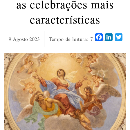
as celebrações mais
características
Facebook
LinkedI
Twi
9 Agosto 2023
Tempo de leitura:
7
minutos