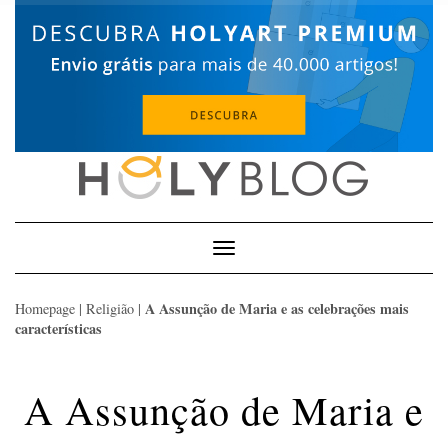
Skip
to
content
Toggle
Navigation
A Assunção de Maria e as celebrações mais
Homepage
|
Religião
|
características
A Assunção de Maria e