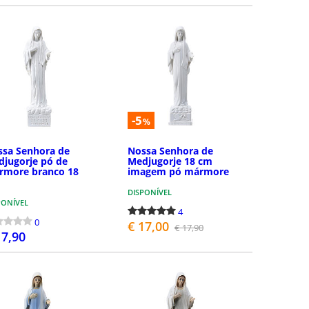
COMPRAR
COMPRAR
-5
%
ssa Senhora de
Nossa Senhora de
jugorje pó de
Medjugorje 18 cm
rmore branco 18
imagem pó mármore
DISPONÍVEL
PONÍVEL
4
0
€ 17,00
€ 17,90
17,90
COMPRAR
COMPRAR