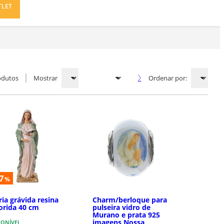
TLET
odutos
Mostrar
Ordenar por:
7
%
ia grávida resina
Charm/berloque para
orida 40 cm
pulseira vidro de
Murano e prata 925
imagens Nossa
PONÍVEL