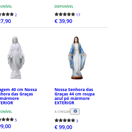
PONÍVEL
DISPONÍVEL
2
17
27,90
€ 39,90
COMPRAR
COMPRAR
agem 40 cm Nossa
Nossa Senhora das
hora das Graças
Graças 44 cm roupa
 mármore
azul pó mármore
TERIOR
EXTERIOR
PONÍVEL
A CHEGAR
5
3
99,00
€ 99,00