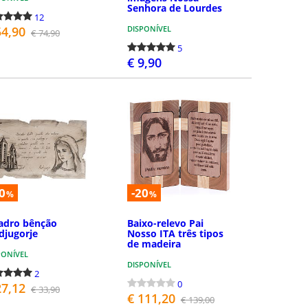
Senhora de Lourdes
12
54,90
DISPONÍVEL
€ 74,90
5
€ 9,90
COMPRAR
COMPRAR
0
-20
%
%
adro bênção
Baixo-relevo Pai
djugorje
Nosso ITA três tipos
de madeira
PONÍVEL
DISPONÍVEL
2
0
27,12
€ 33,90
€ 111,20
€ 139,00