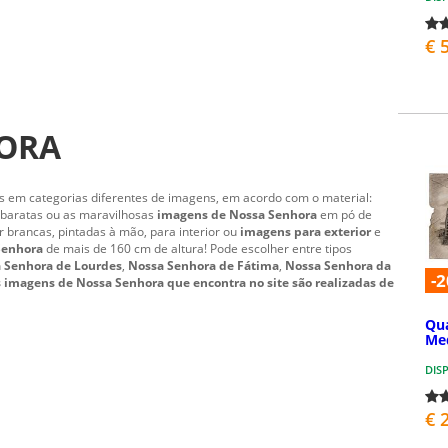
€ 
HORA
as em categorias diferentes de imagens, em acordo com o material:
 baratas ou as maravilhosas
imagens de Nossa Senhora
em pó de
 brancas, pintadas à mão, para interior ou
imagens para exterior
e
Senhora
de mais de 160 cm de altura! Pode escolher entre tipos
 Senhora de Lourdes
,
Nossa Senhora de Fátima
,
Nossa Senhora da
-2
s
imagens de Nossa Senhora
que encontra no site são realizadas de
Qu
Me
DIS
€ 