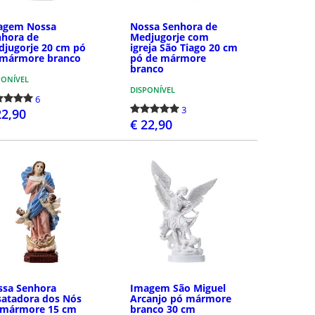
agem Nossa
Nossa Senhora de
nhora de
Medjugorje com
jugorje 20 cm pó
igreja São Tiago 20 cm
 mármore branco
pó de mármore
branco
PONÍVEL
DISPONÍVEL
6
3
22,90
€ 22,90
COMPRAR
COMPRAR
ssa Senhora
Imagem São Miguel
satadora dos Nós
Arcanjo pó mármore
 mármore 15 cm
branco 30 cm