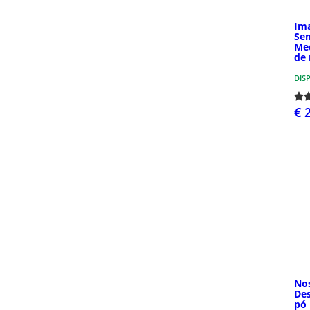
Im
Se
Med
de
DIS
€ 
No
De
pó