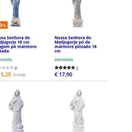
0
%
ssa Senhora de
Nossa Senhora de
djugorje 18 cm
Medjugorje pó de
agem pó mármore
mármore pintado 18
tada
cm
PONÍVEL
DISPONÍVEL
0
2
15,20
€ 17,90
€ 19,00
COMPRAR
COMPRAR