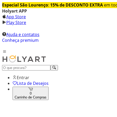
Especial São Lourenço
:
15% de DESCONTO EXTRA
em tod
Holyart APP
App Store
Play Store
Ajuda e contatos
Conheça premium
Entrar
Lista de Desejos
0
Carrinho de Compras