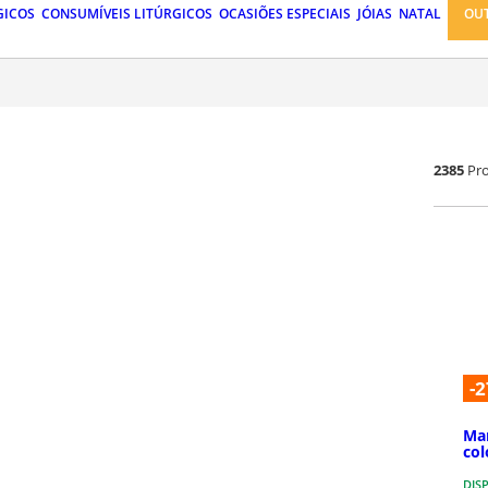
GICOS
CONSUMÍVEIS LITÚRGICOS
OCASIÕES ESPECIAIS
JÓIAS
NATAL
OU
2385
Pr
-2
Mar
col
DIS