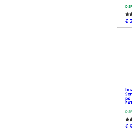
DIS
€ 
Im
Sen
pó
EX
DIS
€ 