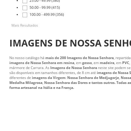
25.00 - 49.99 (380)
50.00 - 99.99 (415)
100.00 - 499.99 (356)
Mais Resultados
IMAGENS DE NOSSA SEN
No nosso catálogo há
mais de 200 Imagens de Nossa Senhora
, repartid
imagens de Nossa Senhora em resina
, em
gesso
, em
madeira
, em
PVC
,
mármore de Carrara. As
Imagens de Nossa Senhora
neste site podem ser
são disponíveis em tamanhos diferentes, de 8 cm até
imagens de Nossa 
diferentes de
imagens da Virgem
:
Nossa Senhora de Medjugorje
,
Nossa
Medalha Milagrosa
,
Nossa Senhora das Dores
e tantos outros. Todas a
forma artesanal na Itália e na França.