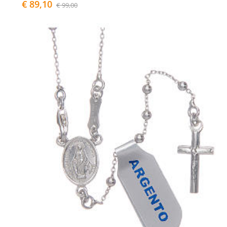
€ 89,10
€ 99,00