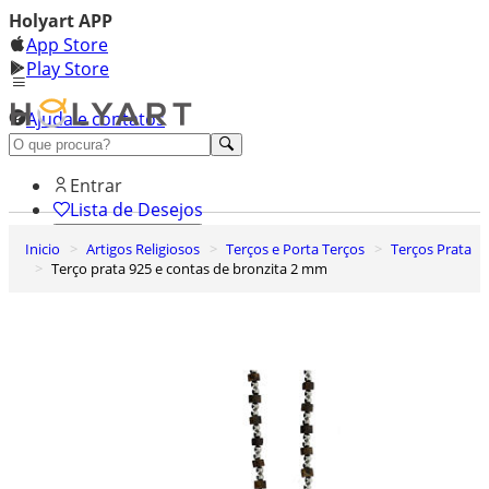
Holyart APP
App Store
Play Store
Ajuda e contatos
Conheça premium
Entrar
Lista de Desejos
Inicio
Artigos Religiosos
Terços e Porta Terços
Terços Prata
0
Terço prata 925 e contas de bronzita 2 mm
Carrinho de Compras