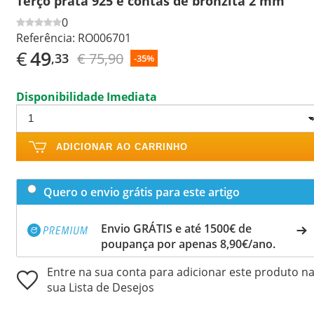
Terço prata 925 e contas de bronzita 2 mm
0
Referência:
RO006701
€
49
€ 75,90
,33
-35%
Disponibilidade Imediata
ADICIONAR AO CARRINHO
Quero o envio grátis para este artigo
Envio GRÁTIS e até 1500€ de
poupança por apenas 8,90€/ano.
Entre na sua conta para adicionar este produto n
sua Lista de Desejos