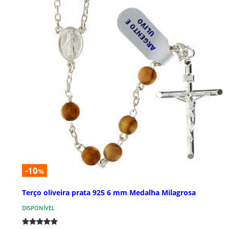
-10
%
Terço oliveira prata 925 6 mm Medalha Milagrosa
DISPONÍVEL