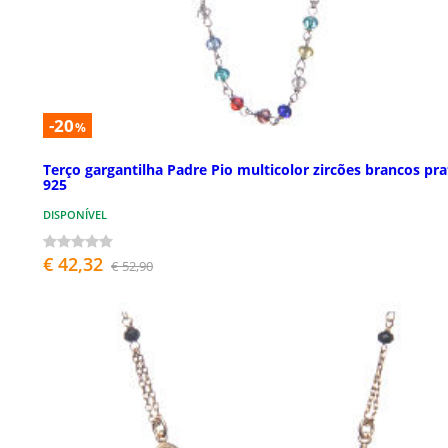
-20
%
Terço gargantilha Padre Pio multicolor zircões brancos pra
925
DISPONÍVEL
€ 42,32
€ 52,90