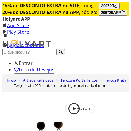
15% de DESCONTO EXTRA no SITE
, código:
|
260729
20% de DESCONTO EXTRA na APP
, código:
260729APP
Holyart APP
App Store
Play Store
Ajuda e contatos
Conheça premium
Entrar
Lista de Desejos
Inicio
Artigos Religiosos
Terços e Porta Terços
Terços Prata
0
Terço prata 925 contas olho de tigre acetinado 6 mm
Carrinho de Compras
VIDEO
1