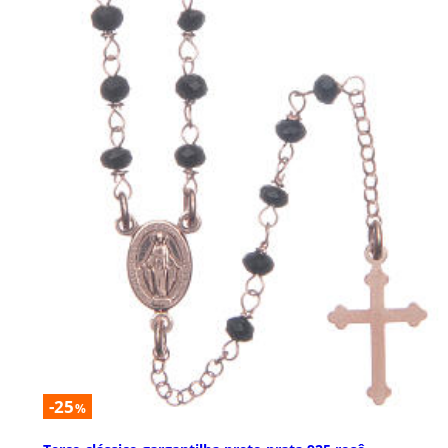
-25
%