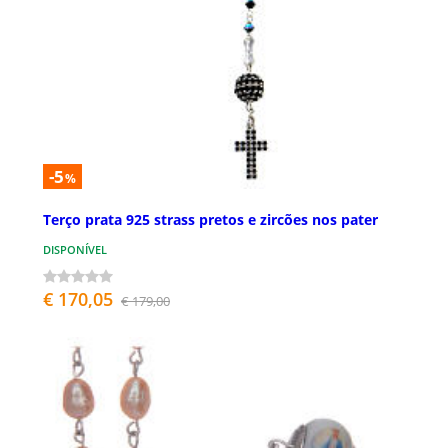
-5
%
Terço prata 925 strass pretos e zircões nos pater
DISPONÍVEL
€ 170,05
€ 179,00