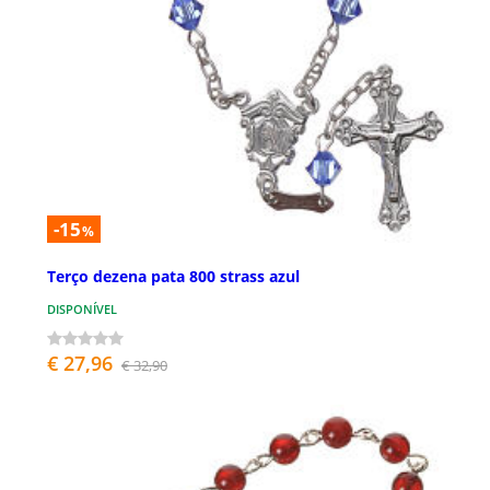
-15
%
Terço dezena pata 800 strass azul
DISPONÍVEL
€ 27,96
€ 32,90