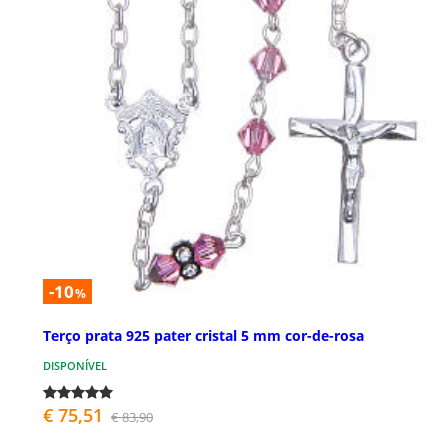
-10
%
Terço prata 925 pater cristal 5 mm cor-de-rosa
DISPONÍVEL
€ 75,51
€ 83,90