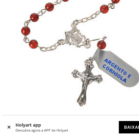
Terço dezena prata 800 cornalina
Holyart app
BAIXA
DISPONÍVEL
Descubra agora a APP de Holyart