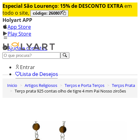
Especial São Lourenço
:
15% de DESCONTO EXTRA
em
todo o site,
código: 260807
Holyart APP
App Store
Play Store
Ajuda e contatos
Conheça premium
Entrar
Lista de Desejos
Inicio
Artigos Religiosos
Terços e Porta Terços
Terços Prata
0
Terço prata 925 contas olho de tigre 4 mm Pai Nosso zircões
Carrinho de Compras