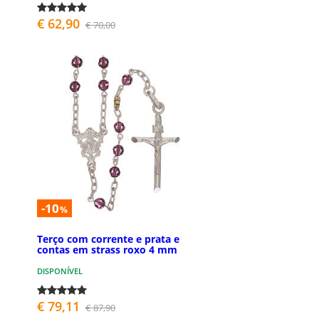
€ 62,90
€ 70,00
-10
%
Terço com corrente e prata e
contas em strass roxo 4 mm
DISPONÍVEL
€ 79,11
€ 87,90